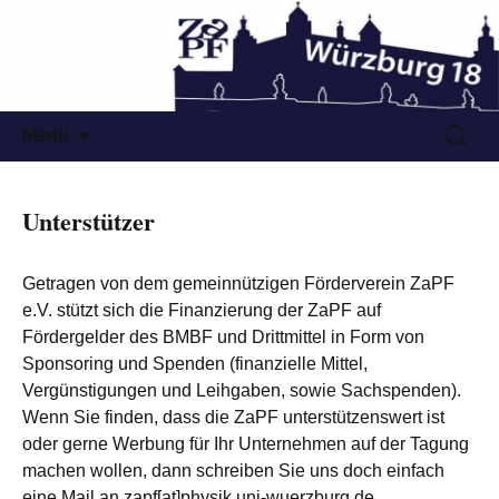
Zum
Suchen
Menü
Inhalt
nach:
springen
Unterstützer
Getragen von dem gemeinnützigen Förderverein ZaPF
e.V. stützt sich die Finanzierung der ZaPF auf
Fördergelder des BMBF und Drittmittel in Form von
Sponsoring und Spenden (finanzielle Mittel,
Vergünstigungen und Leihgaben, sowie Sachspenden).
Wenn Sie finden, dass die ZaPF unterstützenswert ist
oder gerne Werbung für Ihr Unternehmen auf der Tagung
machen wollen, dann schreiben Sie uns doch einfach
eine Mail an zapf[at]physik.uni-wuerzburg.de.